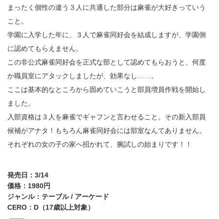
まったく個性の違う３人に共通した部分は麻雀が大好きっていう
こと。
学園に入学した年に、３人で麻雀同好会を結成しますが、学園側
に認めてもらえません。
この非公式麻雀同好会を正式な部として認めてもらおうと、何度
か職員室にアタックしましたが、効果なし……。
ここは基本的なところから固めていこうと部員増員作戦を開始し
ました。
入部資格は３人を麻雀でギャフンと言わせること。その新入部員
候補がアナタ！もちろん麻雀同好会には部室なんてありません。
それぞれの女の子の家へ招かれて、腕試しの始まりです！！
発売日：3/14
価格：1980円
ジャンル：テーブル / アーケード
CERO：D（17歳以上対象）